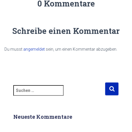
0 Kommentare
Schreibe einen Kommentar
Du musst
angemeldet
sein, um einen Kommentar abzugeben.
S
u
c
h
e
Neueste Kommentare
n
n