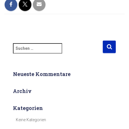
S
u
c
h
e
Neueste Kommentare
n
n
Archiv
a
c
h
Kategorien
:
Keine Kategorien