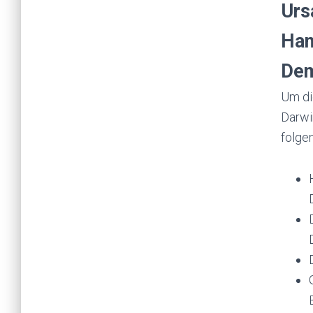
Urs
Han
Dem
Um di
Darwi
folge