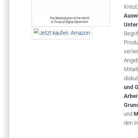
Kreut
Auswi
Unter
Begri
Produ
verli
Angeb
Mitar
disku
und G
Arbei
Grun
und
M
den In