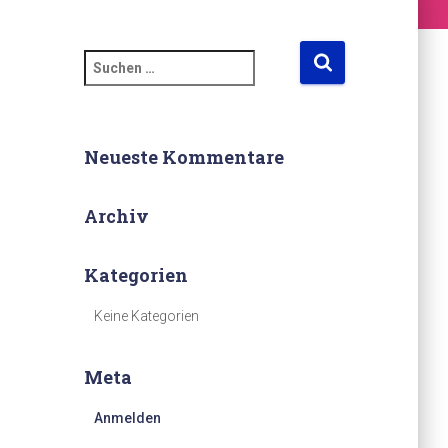
S
u
c
h
e
Neueste Kommentare
n
n
Archiv
a
c
h
Kategorien
:
Keine Kategorien
Meta
Anmelden