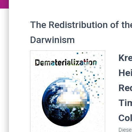
The Redistribution of th
Darwinism
Kre
Hei
Red
Tim
Co
Diese