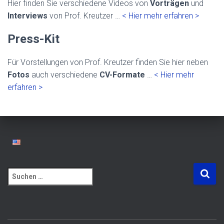
Hier finden Sie verschiedene Videos von
Vorträgen
und
Interviews
von Prof. Kreutzer …
< Hier mehr erfahren >
Press-Kit
Für Vorstellungen von Prof. Kreutzer finden Sie hier neben
Fotos
auch verschiedene
CV-Formate
…
< Hier mehr
erfahren >
S
u
c
h
e